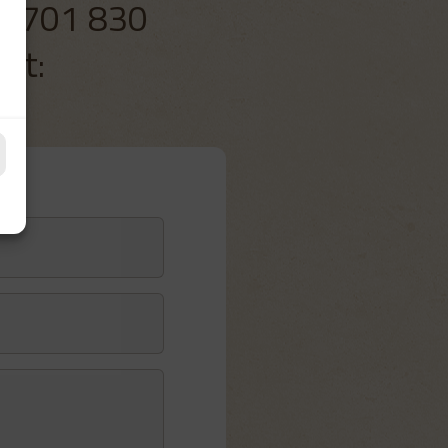
 – 701 830
ht: