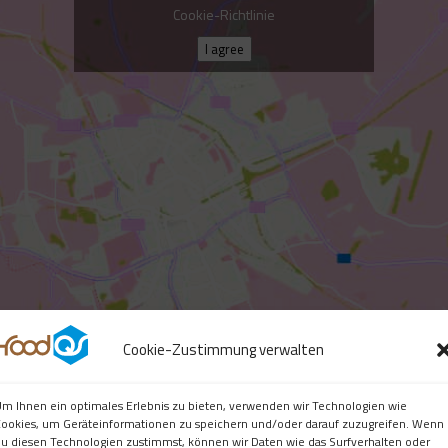
Cookie-Richtlinie
I agree
Cookie-Zustimmung verwalten
m Ihnen ein optimales Erlebnis zu bieten, verwenden wir Technologien wie
ookies, um Geräteinformationen zu speichern und/oder darauf zuzugreifen. Wenn
u diesen Technologien zustimmst, können wir Daten wie das Surfverhalten oder