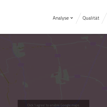
Analyse
Qualität
Click 'I agree' to enable Google maps