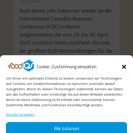
5.05.2025
Auch dieses Jahr haben wir wieder an der
International Cannabis Business
Conference (ICBC) in Berlin
teilgenommen, die vom 29. bis 30. April
2025 im Estrel Hotel stattfand. Als eine
der größten B2B-Veranstaltungen für die
europäische...
Cookie-Zustimmung verwalten
mehr lesen
Um Ihnen ein optimales Erlebnis zu bieten, verwenden wir Technologien
wie Cookies, um Geräteinformationen zu speichern und/oder darauf
zuzugreifen. Wenn du diesen Technologien zustimmst, können wir Daten
wie das Surfverhalten oder eindeutige IDs auf dieser Website verarbeiten.
Wenn du deine Zustimmung nicht erteilst oder zurückziehst, können
bestimmte Merkmale und Funktionen beeinträchtigt werden.
Dienste verwalten
Alle zulassen