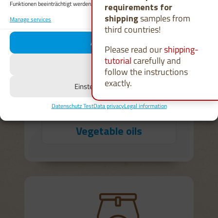
Funktionen beeinträchtigt werden.
requirements for
shipping
samples from
Manage services
third countries!
Akzeptieren
Please read our
shipping-
tutorial
carefully and
Ablehnen
follow the instructions
exactly.
Einstellungen ansehen
Datenschutz Test
Data privacy
Legal information
Vegetable oils