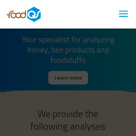
Your specialist for analyzing
honey, bee products and
foodstuffs
Learn more
We provide the
following analyses