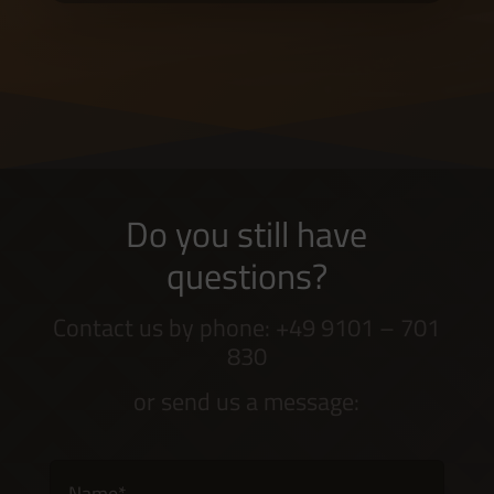
Do you still have
questions?
Contact us by phone: +49 9101 – 701
830
or send us a message: