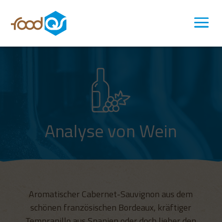
Analyse von Wein
Aromatischer Cabernet-Sauvignon aus dem
schönen französischen Bordeaux, kräftiger
Tempranillo aus Spanien oder doch lieber den